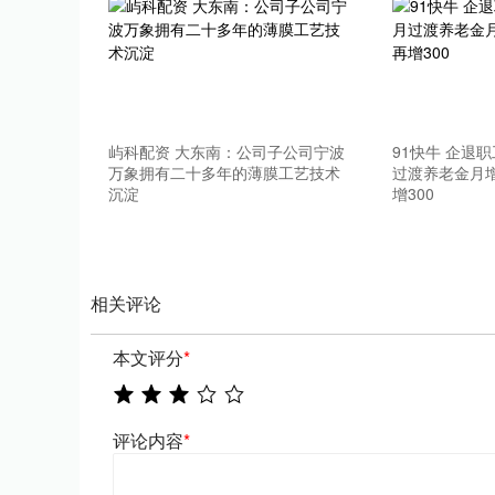
深证成指
14110.12
.92
0.57%
-34.08
-0
屿科配资 大东南：公司子公司宁波
91快牛 企退职工
万象拥有二十多年的薄膜工艺技术
过渡养老金月增7
沉淀
增300
相关评论
本文评分
*
评论内容
*