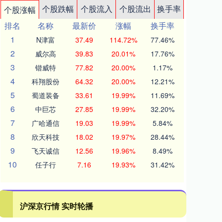
个股跌幅
个股流入
个股流出
换手率
个股涨幅
排名
名称
最新价
涨幅
换手率
1
N津富
37.49
114.72%
77.46%
2
威尔高
39.83
20.01%
17.76%
3
锴威特
77.82
20.00%
1.17%
4
科翔股份
64.32
20.00%
12.21%
5
蜀道装备
33.61
19.99%
11.69%
6
中巨芯
27.85
19.99%
32.20%
7
广哈通信
19.03
19.99%
5.84%
8
欣天科技
18.02
19.97%
28.44%
9
飞天诚信
12.56
19.96%
8.49%
10
任子行
7.16
19.93%
31.42%
沪深京行情 实时轮播