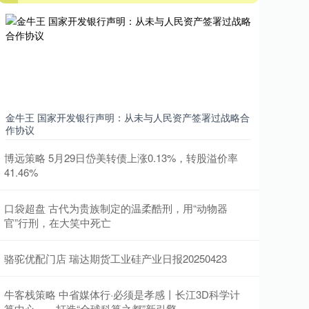
金牛王 国家开发银行声明：从未与人民资产签署过战略合
作协议
博远策略 5月29日岱美转债上涨0.13%，转股溢价率
41.46%
口袋超盘 古代为贵族制定的温柔酷刑，用“动物器
官”行刑，在大笑中死亡
骆驼优配门店 瑞达期货工业硅产业日报20250423
牛客栈策略 中省媒体行·必须是孝感丨长江3D科学计
算中心——打造“全球科算之都”新引擎