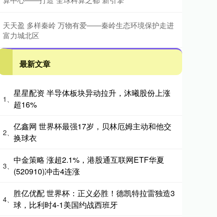
天天盈 多样秦岭 万物有爱——秦岭生态环境保护走进
富力城北区
最新文章
星星配资 半导体板块异动拉升，沐曦股份上涨
1、
超16%
亿鑫网 世界杯最强17岁，贝林厄姆主动和他交
2、
换球衣
中金策略 涨超2.1%，港股通互联网ETF华夏
3、
(520910)冲击4连涨
胜亿优配 世界杯：正义必胜！德凯特拉雷独造3
4、
球，比利时4-1美国约战西班牙