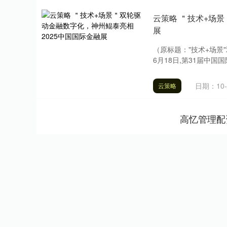
云策略 ＂技术+场
展
（原标题："技术+场景
6月18日,第31届中国
日期：10-
云策略
高忆管理配