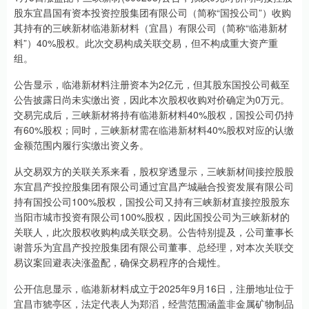
股东宜昌国有资本投资控股集团有限公司（简称“国投公司”）收购
其持有的三峡新材临港新材料（宜昌）有限公司（简称“临港新材
料”）40%股权。此次交易构成关联交易，但不构成重大资产重
组。
公告显示，临港新材料注册资本为2亿元，但其股东国投公司截至
公告披露日尚未实缴出资，因此本次股权收购对价确定为0万元。
交易完成后，三峡新材将持有临港新材料40%股权，国投公司仍持
有60%股权；同时，三峡新材需在临港新材料40%股权对应的认缴
金额范围内履行实缴出资义务。
从交易双方的关联关系来看，股权穿透显示，三峡新材间接控股股
东宜昌产投控股集团有限公司通过宜昌产城融合投资发展有限公司
持有国投公司100%股权，国投公司又持有三峡新材直接控股股东
当阳市城市投资有限公司100%股权，因此国投公司为三峡新材的
关联人，此次股权收购构成关联交易。公告特别提及，公司董事长
谢普乐为宜昌产投控股集团有限公司董事、总经理，对本次关联交
易议案回避表决涨盈配，确保交易程序的合规性。
公开信息显示，临港新材料成立于2025年9月16日，注册地址位于
宜昌市猇亭区，法定代表人为郑滔，经营范围涵盖非金属矿物制品