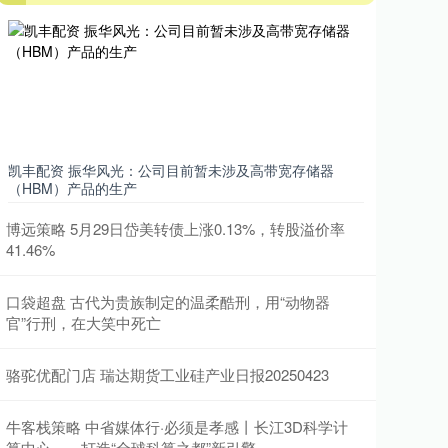
凯丰配资 振华风光：公司目前暂未涉及高带宽存储器
（HBM）产品的生产
博远策略 5月29日岱美转债上涨0.13%，转股溢价率
41.46%
口袋超盘 古代为贵族制定的温柔酷刑，用“动物器
官”行刑，在大笑中死亡
骆驼优配门店 瑞达期货工业硅产业日报20250423
牛客栈策略 中省媒体行·必须是孝感丨长江3D科学计
算中心——打造“全球科算之都”新引擎