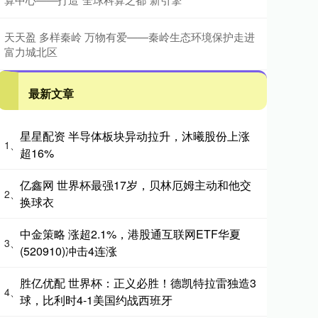
天天盈 多样秦岭 万物有爱——秦岭生态环境保护走进
富力城北区
最新文章
星星配资 半导体板块异动拉升，沐曦股份上涨
1、
超16%
亿鑫网 世界杯最强17岁，贝林厄姆主动和他交
2、
换球衣
中金策略 涨超2.1%，港股通互联网ETF华夏
3、
(520910)冲击4连涨
胜亿优配 世界杯：正义必胜！德凯特拉雷独造3
4、
球，比利时4-1美国约战西班牙