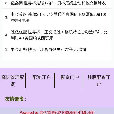
亿鑫网 世界杯最强17岁，贝林厄姆主动和他交换球衣
2、
中金策略 涨超2.1%，港股通互联网ETF华夏(520910)
3、
冲击4连涨
胜亿优配 世界杯：正义必胜！德凯特拉雷独造3球，比
4、
利时4-1美国约战西班牙
中金汇融 快讯：现货白银失守77美元/盎司
5、
高忆管理配
配资开户
配资门户
炒股配资开
资
户
友情链接：
Powered by
高忆管理配资
RSS地图
HTML地图