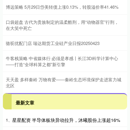
博远策略 5月29日岱美转债上涨0.13%，转股溢价率41.46%
口袋超盘 古代为贵族制定的温柔酷刑，用“动物器官”行刑，
在大笑中死亡
骆驼优配门店 瑞达期货工业硅产业日报20250423
牛客栈策略 中省媒体行·必须是孝感丨长江3D科学计算中心
——打造“全球科算之都”新引擎
天天盈 多样秦岭 万物有爱——秦岭生态环境保护走进富力城
北区
最新文章
星星配资 半导体板块异动拉升，沐曦股份上涨超16%
1、