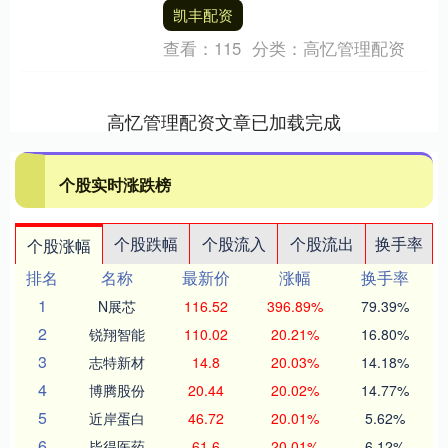
生产。公司现有存储器产品包括DRAM系
凯丰配资
列，....
查看：
115
分类：
高忆管理配资
高忆管理配资文章已加载完成
个股实时涨跌榜
个股跌幅
个股流入
个股流出
换手率
个股涨幅
排名
名称
最新价
涨幅
换手率
1
N展芯
116.52
396.89%
79.39%
2
锐翔智能
110.02
20.21%
16.80%
3
志特新材
14.8
20.03%
14.18%
4
博腾股份
20.44
20.02%
14.77%
5
近岸蛋白
46.72
20.01%
5.62%
6
毕得医药
61.6
20.01%
6.12%