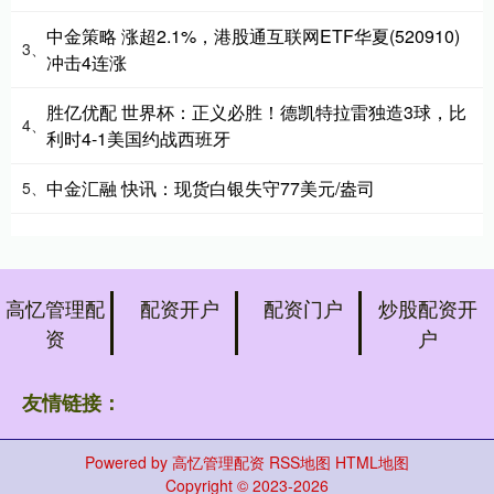
中金策略 涨超2.1%，港股通互联网ETF华夏(520910)
3、
冲击4连涨
胜亿优配 世界杯：正义必胜！德凯特拉雷独造3球，比
4、
利时4-1美国约战西班牙
中金汇融 快讯：现货白银失守77美元/盎司
5、
高忆管理配
配资开户
配资门户
炒股配资开
资
户
友情链接：
Powered by
高忆管理配资
RSS地图
HTML地图
Copyright
© 2023-2026