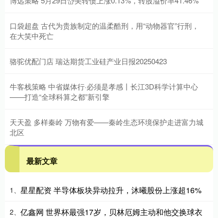
博远策略 5月29日岱美转债上涨0.13%，转股溢价率41.46%
口袋超盘 古代为贵族制定的温柔酷刑，用“动物器官”行刑，
在大笑中死亡
骆驼优配门店 瑞达期货工业硅产业日报20250423
牛客栈策略 中省媒体行·必须是孝感丨长江3D科学计算中心
——打造“全球科算之都”新引擎
天天盈 多样秦岭 万物有爱——秦岭生态环境保护走进富力城
北区
最新文章
星星配资 半导体板块异动拉升，沐曦股份上涨超16%
1、
亿鑫网 世界杯最强17岁，贝林厄姆主动和他交换球衣
2、